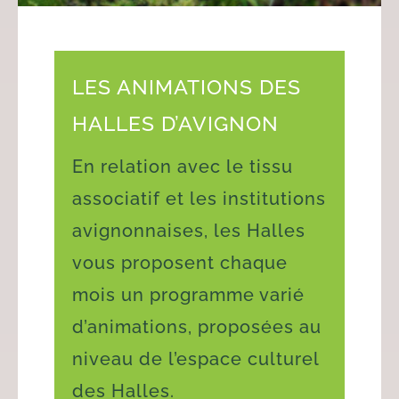
LES ANIMATIONS DES
HALLES D’AVIGNON
En relation avec le tissu
associatif et les institutions
avignonnaises, les Halles
vous proposent chaque
mois un programme varié
d’animations, proposées au
niveau de l’espace culturel
des Halles.