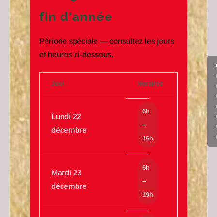
fin d'année
Période spéciale — consultez les jours
et heures ci-dessous.
Jour
Horaires
6h
Lundi 22
–
décembre
15h
6h
Mardi 23
–
décembre
19h