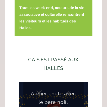
Tous les week-end, acteurs de la vie
associative et culturelle rencontrent
les visiteurs et les habitués des
Halles.
ÇA S’EST PASSÉ AUX
HALLES
Atelier photo avec
le père noël