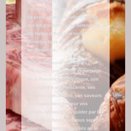
rencontre où s’expriment (avec
l’accent !) le talent et le savoir faire
de professionnels, intarissables
sur les produits qu’ils défendent,
les halles d’Avignon sont
ouvertes tous les matins du mardi
au dimanche.
Venez découvrir aux halles
d’Avignon une facette importante
de la Provence authentique, son
atmosphère effervescente, ses
parfums spécifiques, ses saveurs
incomparables, et pour vos
achats, laissez vous guider par les
conseils éclairés qui vous seront
généreusement prodigués au fil