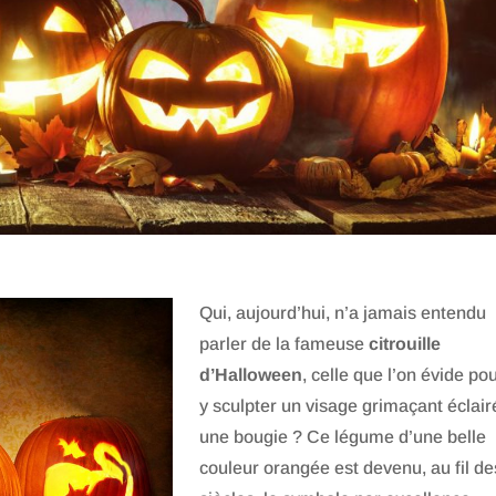
Qui, aujourd’hui, n’a jamais entendu
parler de la fameuse
citrouille
d’Halloween
, celle que l’on évide po
y sculpter un visage grimaçant éclair
une bougie ? Ce légume d’une belle
couleur orangée est devenu, au fil de