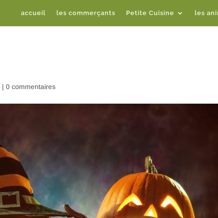
accueil
les commerçants
Petite Cuisine
les an
s
|
0 commentaires