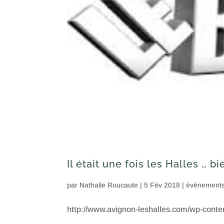
Il était une fois les Halles … bi
par
Nathalie Roucaute
|
5 Fév 2018
|
évènement
http://www.avignon-leshalles.com/wp-conten