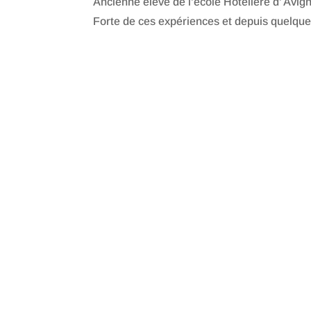
Ancienne élève de l’école Hôtelière d’ Avigno
Forte de ces expériences et depuis quelque