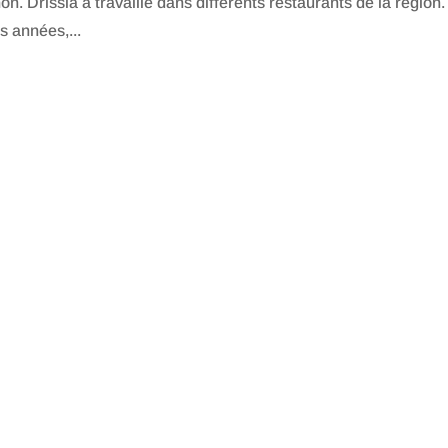
n. Drissia a travaillé dans différents restaurants de la région.
s années,...