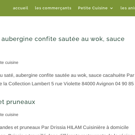
accueil
les commerçants
Petite Cuisine
les an
, aubergine confite sautée au wok, sauce
ite cuisine
 au saté, aubergine confite sautée au wok, sauce cacahuète Par
 la Collection Lambert 5 rue Violette 84000 Avignon 04 90 85
et pruneaux
ite cuisine
mandes et pruneaux Par Drissia HILAM Cuisinière à domicile